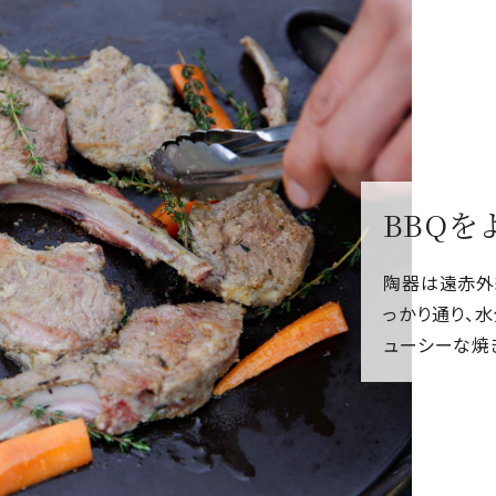
BBQ
陶器は遠赤外
っかり通り、
ューシーな焼