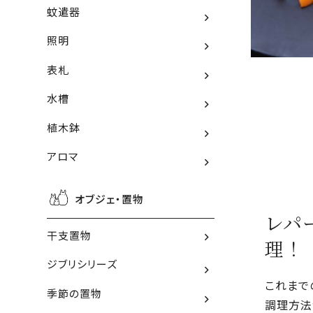
蚊遣器
照明
表札
水槽
植木鉢
アロマ
オブジェ・置物
レパ
干支置物
理！
ジブリシリーズ
これまで
季節の置物
調理方法