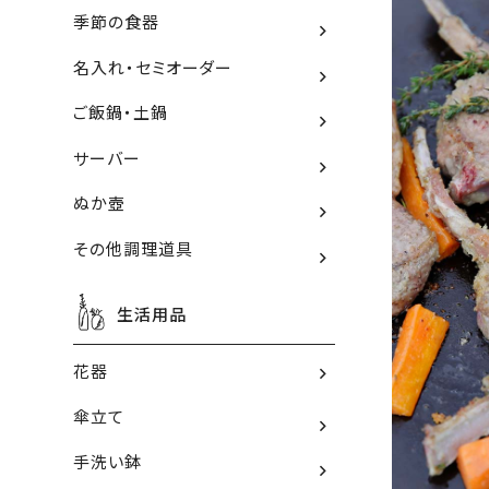
季節の食器
名入れ・セミオーダー
ご飯鍋・土鍋
サーバー
ぬか壺
その他調理道具
生活用品
花器
傘立て
手洗い鉢