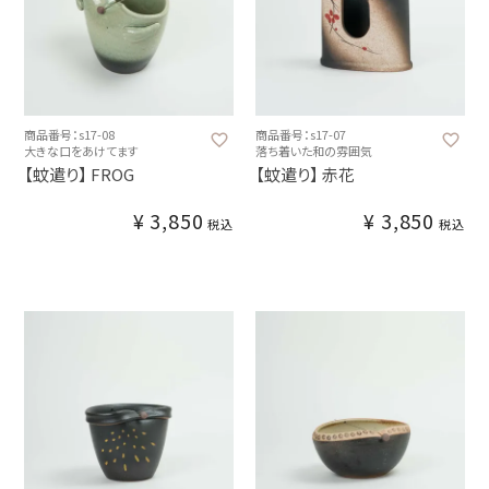
商品番号：s17-08
商品番号：s17-07
大きな口をあけてます
落ち着いた和の雰囲気
【蚊遣り】 FROG
【蚊遣り】 赤花
¥
3,850
¥
3,850
税込
税込