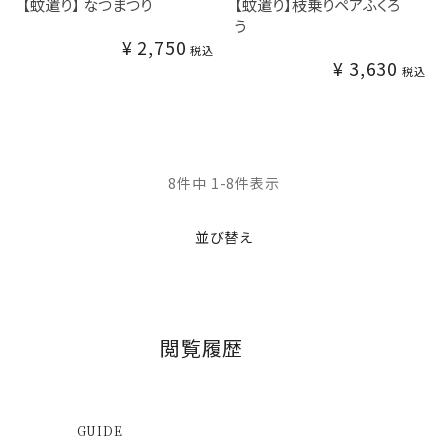
【蚊遣り】 なつまつり
【蚊遣り】枝乗りペアふくろ
う
¥
2,750
税込
¥
3,630
税込
8
件中
1
-
8
件表示
並び替え
閲覧履歴
GUIDE