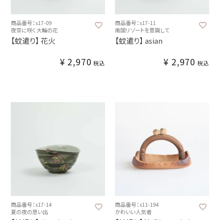
商品番号：s17-09
商品番号：s17-11
夜空に咲く大輪の花
南国リゾートを意識して
【蚊遣り】 花火
【蚊遣り】 asian
¥
2,970
¥
2,970
税込
税込
商品番号：s17-14
商品番号：s11-194
夏の夜の思い出
かわいい人気者