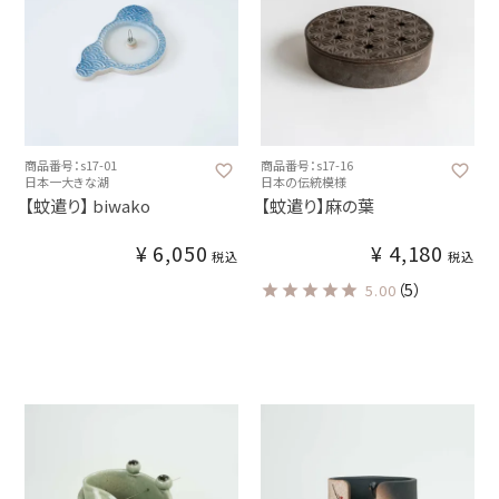
商品番号：s17-01
商品番号：s17-16
日本一大きな湖
日本の伝統模様
【蚊遣り】 biwako
【蚊遣り】麻の葉
¥
6,050
¥
4,180
税込
税込
（5）
5.00