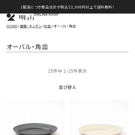
1配送につき商品合計が税込22,000円以上で送料無料！
ONLINE SHOP
HOME
食器・キッチン
お皿
オーバル・角皿
オーバル・角皿
15
件中
1
-
15
件表示
並び替え