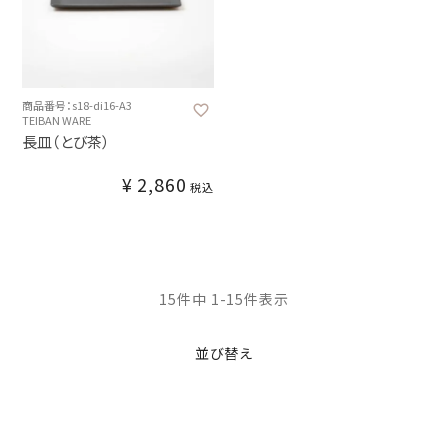
商品番号：s18-di16-A3
TEIBAN WARE
長皿（とび茶）
¥
2,860
税込
15
件中
1
-
15
件表示
並び替え