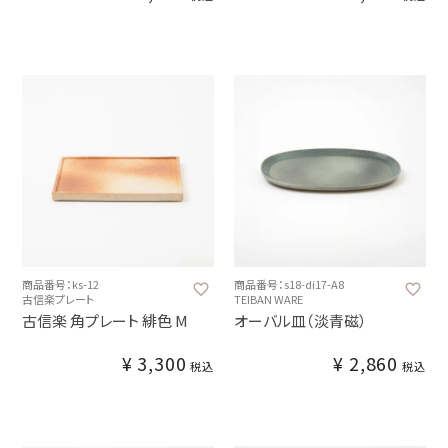
商品番号：ks-12
商品番号：s18-di17-A8
古信楽プレート
TEIBAN WARE
古信楽 角プレート 緋色 M
オーバル皿（淡青磁）
¥
3,300
¥
2,860
税込
税込