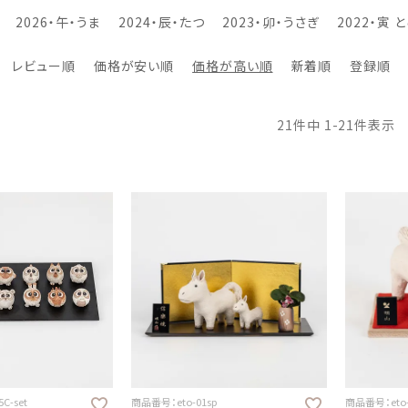
2026・午・うま
2024・辰・たつ
2023・卯・うさぎ
2022・寅 
レビュー順
価格が安い順
価格が高い順
新着順
登録順
21
件中
1
-
21
件表示
C-set
商品番号：eto-01sp
商品番号：eto-