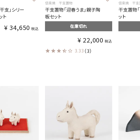
信楽焼 干支置物
信楽焼 干支
び干支」シリー
干支置物「迎春うま」親子陶
干支置物「
ット
板セット
ット
¥
34,650
在庫切れ
税込
¥
22,000
税込
3.33
（3）