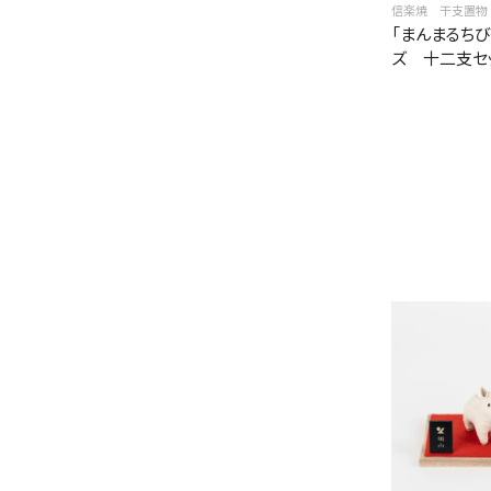
信楽焼 干支置物
「まんまるち
ズ 十二支セ