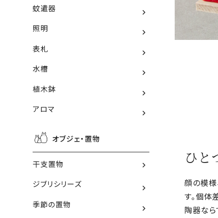
蚊遣器
照明
表札
水槽
植木鉢
アロマ
オブジェ・置物
ひと
干支置物
顔の模様
ジブリシリーズ
す。個体
季節の置物
陶器なら