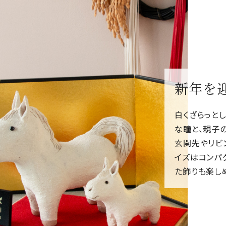
新年を
白くざらっと
な瞳と、親子
玄関先やリビ
イズはコンパ
た飾りも楽し