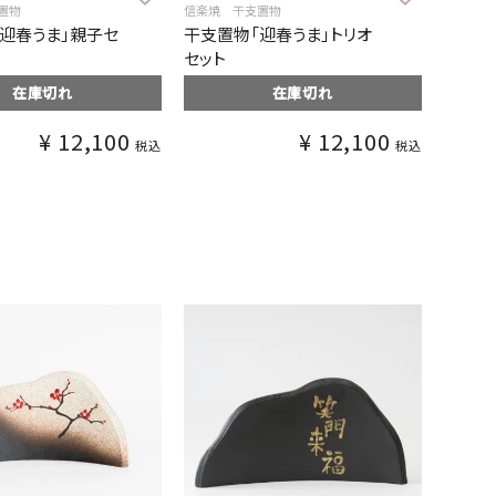
置物
信楽焼 干支置物
迎春うま」親子セ
干支置物「迎春うま」トリオ
セット
在庫切れ
在庫切れ
¥
12,100
¥
12,100
税込
税込