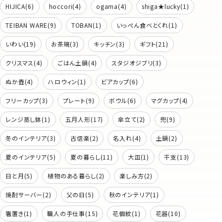
HIJICA(6)
hoccori(4)
ogama(4)
shiga★lucky(1)
TEIBAN WARE(9)
TOBAN(1)
いっぺん食べとくれ(1)
いわい(19)
お茶碗(3)
キッチン(3)
ギフト(21)
クリスマス(4)
ごはん土鍋(4)
スタジオジブリ(3)
ぬか壺(4)
ハロウィン(1)
ビアカップ(6)
フリーカップ(3)
プレート(9)
ボウル(6)
マグカップ(4)
レンジ蒸し鉢(1)
五月人形(17)
傘立て(2)
兜(9)
冬のインテリア(3)
古信楽(2)
名入れ(4)
土鍋(2)
夏のインテリア(5)
夏の暮らし(11)
大皿(1)
干支(13)
日と月(5)
植物のある暮らし(2)
楽しみ方(2)
焼酎サーバー(2)
父の日(5)
秋のインテリア(1)
箸置き(1)
職人の手仕事(15)
花個紋(1)
花器(10)