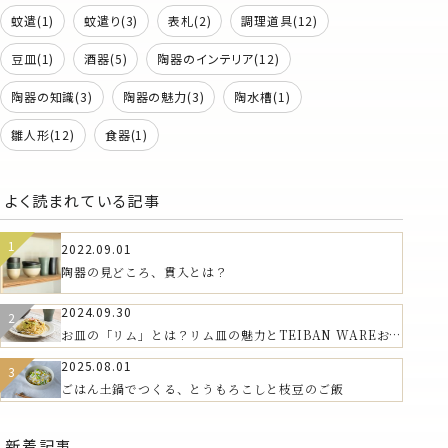
蚊遣(1)
蚊遣り(3)
表札(2)
調理道具(12)
豆皿(1)
酒器(5)
陶器のインテリア(12)
陶器の知識(3)
陶器の魅力(3)
陶水槽(1)
雛人形(12)
食器(1)
よく読まれている記事
2022.09.01
陶器の見どころ、貫入とは？
2024.09.30
お皿の「リム」とは？リム皿の魅力とTEIBAN WAREおす
すめの器
2025.08.01
ごはん土鍋でつくる、とうもろこしと枝豆のご飯
新着記事