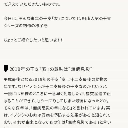
で迎えていただきたいものです。
今日は、そんな来年の干支「亥」についてと、明山人気の干支
シリーズの制作の様子を
ちょっとご紹介したいと思います！
2019年の干支「亥」の意味は“無病息災”
平成最後となる2019年の干支「亥」。十二支最後の動物の
年です。なぜイノシシが十二支最後の干支なのかというと、
一説には神様のところに一番早く到着したが、猪突猛進で止
まることができず、もう一回りしてしまい最後になったとか。
そんな亥年は、「無病息災の年になる」と言われています。実
は、イノシシのお肉は万病を予防する効果があると知られて
おり、
それが由来となって
亥の年は
「無病息災である」と言い