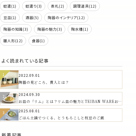
蚊遣(1)
蚊遣り(3)
表札(2)
調理道具(12)
豆皿(1)
酒器(5)
陶器のインテリア(12)
陶器の知識(3)
陶器の魅力(3)
陶水槽(1)
雛人形(12)
食器(1)
よく読まれている記事
2022.09.01
陶器の見どころ、貫入とは？
2024.09.30
お皿の「リム」とは？リム皿の魅力とTEIBAN WAREおす
すめの器
2025.08.01
ごはん土鍋でつくる、とうもろこしと枝豆のご飯
新着記事