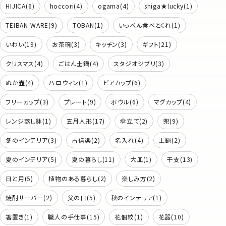
HIJICA(6)
hoccori(4)
ogama(4)
shiga★lucky(1)
TEIBAN WARE(9)
TOBAN(1)
いっぺん食べとくれ(1)
いわい(19)
お茶碗(3)
キッチン(3)
ギフト(21)
クリスマス(4)
ごはん土鍋(4)
スタジオジブリ(3)
ぬか壺(4)
ハロウィン(1)
ビアカップ(6)
フリーカップ(3)
プレート(9)
ボウル(6)
マグカップ(4)
レンジ蒸し鉢(1)
五月人形(17)
傘立て(2)
兜(9)
冬のインテリア(3)
古信楽(2)
名入れ(4)
土鍋(2)
夏のインテリア(5)
夏の暮らし(11)
大皿(1)
干支(13)
日と月(5)
植物のある暮らし(2)
楽しみ方(2)
焼酎サーバー(2)
父の日(5)
秋のインテリア(1)
箸置き(1)
職人の手仕事(15)
花個紋(1)
花器(10)