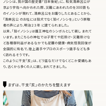
ノシシは、我が国の歴史書「日本後紀」に、 和気清麻呂公が
京より宇佐へ向かわれた際、災難にあわれたのを300頭 も
のイノシシが現れて、清麻呂公をお護りしたとあることから、
「清麻呂公 のお社には狛犬でなく狛イノシシを」という崇敬
者の声により、明治２３年 に建てられました。
以来、「狛イノシシ」は護王神社のシンボルとして親し まれて
います。またこちらの神社では子育てや厄除け・災難除けな
ど各種御利益があるなかでも足腰の健康・病気怪我回復が
全国的に有名で、陸上選手やプロのスポーツ選手なども多
く訪れるそうです。
このように干支「亥」は、どう猛なだけでなくどこか愛嬌もあ
り、古くから多くの人に親しまれてきました。
まずは、干支「亥」のかたちを整えます