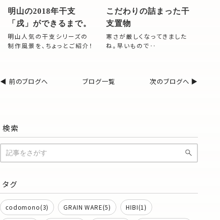
明山の2018年干支
こだわりの詰まった干
「戌」ができるまで。
支置物
明山人気の干支シリーズの
寒さが厳しくなってきました
制作風景を、ちょっとご紹介！
ね。早いもので‥
◀︎ 前のブログへ
ブログ一覧
次のブログへ ▶︎
検索
タグ
codomono(3)
GRAIN WARE(5)
HIBI(1)