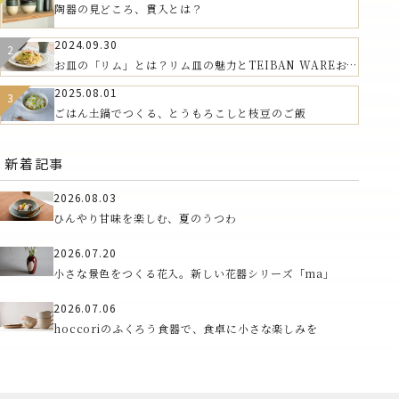
陶器の見どころ、貫入とは？
2024.09.30
お皿の「リム」とは？リム皿の魅力とTEIBAN WAREおす
すめの器
2025.08.01
ごはん土鍋でつくる、とうもろこしと枝豆のご飯
新着記事
2026.08.03
ひんやり甘味を楽しむ、夏のうつわ
2026.07.20
小さな景色をつくる花入。新しい花器シリーズ「ma」
2026.07.06
hoccoriのふくろう食器で、食卓に小さな楽しみを