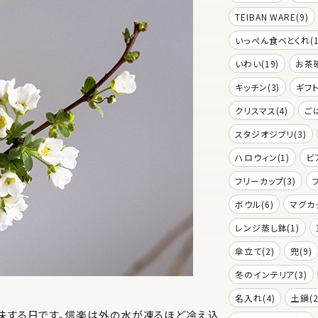
TEIBAN WARE(9)
いっぺん食べとくれ(1
いわい(19)
お茶碗
キッチン(3)
ギフト
クリスマス(4)
ご
スタジオジブリ(3)
ハロウィン(1)
ビ
フリーカップ(3)
ボウル(6)
マグカッ
レンジ蒸し鉢(1)
傘立て(2)
兜(9)
冬のインテリア(3)
名入れ(4)
土鍋(2
意味する日です。信楽は外の水が凍るほど冷え込