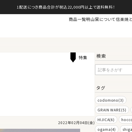
1配送につき商品合計が税込22,000円以上で送料無料！
商品一覧
明山窯について
信楽焼
検索
特集
タグ
codomono(3)
GRAIN WARE(5)
HIJICA(6)
hocco
2022年02月04日(金)
ogama(4)
shig