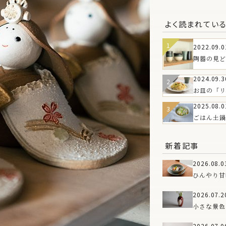
よく読まれてい
2022.09.0
陶器の見ど
は？
2024.09.3
お皿の「リ
皿の魅力とT
2025.08.0
WAREお
ごはん土鍋
もろこしと
新着記事
2026.08.0
ひんやり甘
のうつわ
2026.07.2
小さな景色
新しい花器
2026.07.0