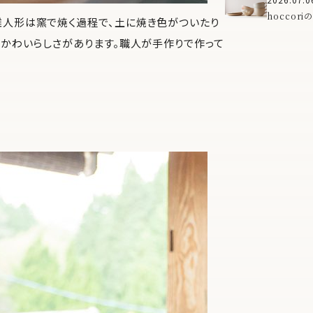
「ma」
hoccor
雛人形は窯で焼く過程で、土に焼き色がついたり
で、食卓に
のかわいらしさがあります。職人が手作りで作って