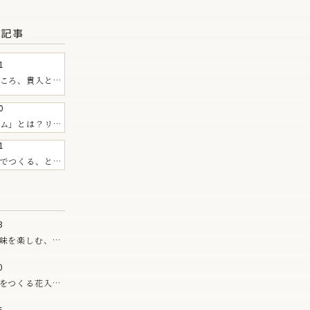
る記事
1
ころ、貫入と
0
ム」とは？リム
EIBAN
1
すすめの器
でつくる、とう
枝豆のご飯
3
味を楽しむ、夏
0
をつくる花入。
シリーズ
6