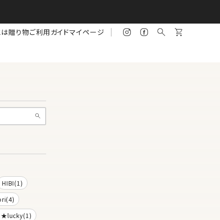
とは
贈り物
ご利用ガイド
マイページ
HIBI(1)
ri(4)
a★lucky(1)