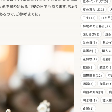
夏のインテリア(5)
人形を飾り始める目安の日でもあります。ちょう
夏の暮らし(11)
あるので、ご参考までに。
干支(13)
日と月(
植物のある暮らし(2)
楽しみ方(2)
焼酎
父の日(5)
秋のイ
箸置き(1)
職人の
花個紋(1)
花器(1
蚊遣(1)
蚊遣り(3
調理道具(12)
豆
酒器(5)
陶器のイ
陶器の知識(3)
陶
陶水槽(1)
雛人形(
食器(1)