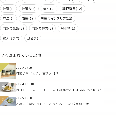
蚊遣(1)
蚊遣り(3)
表札(2)
調理道具(12)
豆皿(1)
酒器(5)
陶器のインテリア(12)
陶器の知識(3)
陶器の魅力(3)
陶水槽(1)
雛人形(12)
食器(1)
よく読まれている記事
2022.09.01
陶器の見どころ、貫入とは？
2024.09.30
お皿の「リム」とは？リム皿の魅力とTEIBAN WAREおす
すめの器
2025.08.01
ごはん土鍋でつくる、とうもろこしと枝豆のご飯