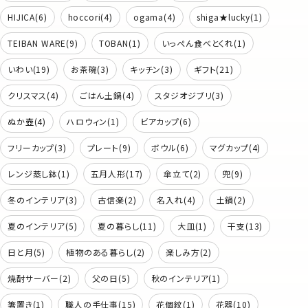
HIJICA(6)
hoccori(4)
ogama(4)
shiga★lucky(1)
TEIBAN WARE(9)
TOBAN(1)
いっぺん食べとくれ(1)
いわい(19)
お茶碗(3)
キッチン(3)
ギフト(21)
クリスマス(4)
ごはん土鍋(4)
スタジオジブリ(3)
ぬか壺(4)
ハロウィン(1)
ビアカップ(6)
フリーカップ(3)
プレート(9)
ボウル(6)
マグカップ(4)
レンジ蒸し鉢(1)
五月人形(17)
傘立て(2)
兜(9)
冬のインテリア(3)
古信楽(2)
名入れ(4)
土鍋(2)
夏のインテリア(5)
夏の暮らし(11)
大皿(1)
干支(13)
日と月(5)
植物のある暮らし(2)
楽しみ方(2)
焼酎サーバー(2)
父の日(5)
秋のインテリア(1)
箸置き(1)
職人の手仕事(15)
花個紋(1)
花器(10)