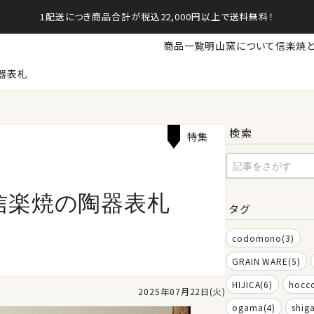
1配送につき商品合計が税込22,000円以上で送料無料！
商品一覧
明山窯について
信楽焼
器表札
検索
特集
信楽焼の陶器表札
タグ
codomono(3)
GRAIN WARE(5)
HIJICA(6)
hocco
2025年07月22日(火)
ogama(4)
shig