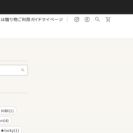
とは
贈り物
ご利用ガイド
マイページ
HIBI(1)
ri(4)
a★lucky(1)