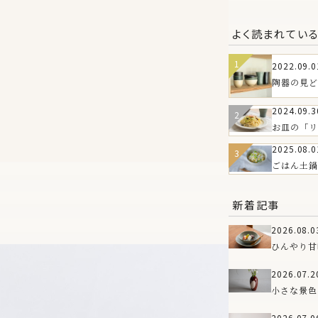
よく読まれてい
2022.09.0
陶器の見ど
は？
2024.09.3
お皿の「リ
皿の魅力とT
2025.08.0
WAREお
ごはん土鍋
もろこしと
新着記事
2026.08.0
ひんやり甘
のうつわ
2026.07.2
小さな景色
新しい花器
2026.07.0