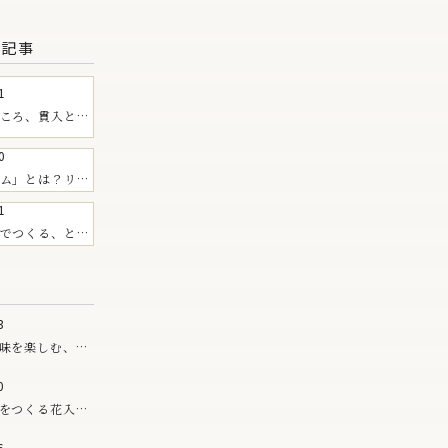
る記事
1
ころ、貫入と
0
ム」とは？リム
EIBAN
1
すすめの器
でつくる、とう
枝豆のご飯
3
味を楽しむ、夏
0
をつくる花入。
シリーズ
6