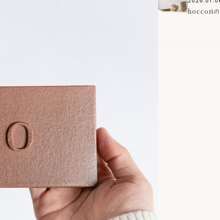
「ma」
hoccor
で、食卓に