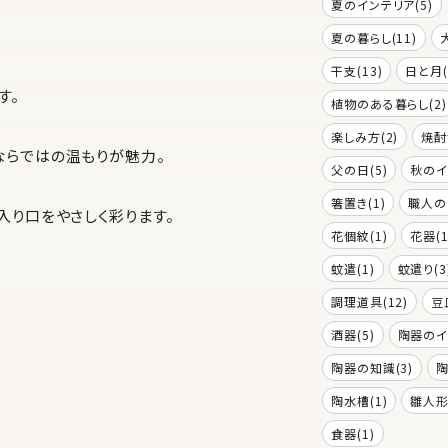
夏のインテリア(5)
夏の暮らし(11)
干支(13)
日と月(
す。
植物のある暮らし(2)
楽しみ方(2)
焼酎
ならではの温もりが魅力。
父の日(5)
秋のイ
箸置き(1)
職人の
入り口をやさしく彩ります。
花個紋(1)
花器(1
蚊遣(1)
蚊遣り(3
調理道具(12)
豆
酒器(5)
陶器のイ
陶器の知識(3)
陶
陶水槽(1)
雛人形(
食器(1)