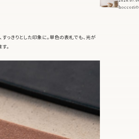
「ma」
hoccor
で、食卓に
、すっきりとした印象に。単色の表札でも、光が
ます。