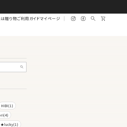
とは
贈り物
ご利用ガイド
マイページ
HIBI(1)
ri(4)
a★lucky(1)