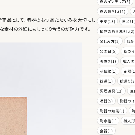
夏のインテリア(5)
夏の暮らし(11)
新商品として、陶器のもつあたたかみを大切にし
干支(13)
日と月(
な素材の外壁にもしっくり合うのが魅力です。
植物のある暮らし(2)
楽しみ方(2)
焼酎
父の日(5)
秋のイ
箸置き(1)
職人の
花個紋(1)
花器(1
蚊遣(1)
蚊遣り(3
調理道具(12)
豆
酒器(5)
陶器のイ
陶器の知識(3)
陶
陶水槽(1)
雛人形(
食器(1)