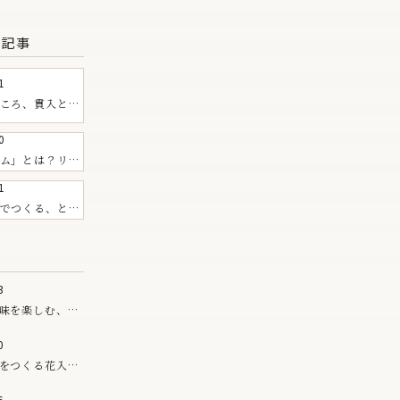
る記事
1
ころ、貫入と
0
ム」とは？リム
EIBAN
1
すすめの器
でつくる、とう
枝豆のご飯
3
味を楽しむ、夏
0
をつくる花入。
シリーズ
6