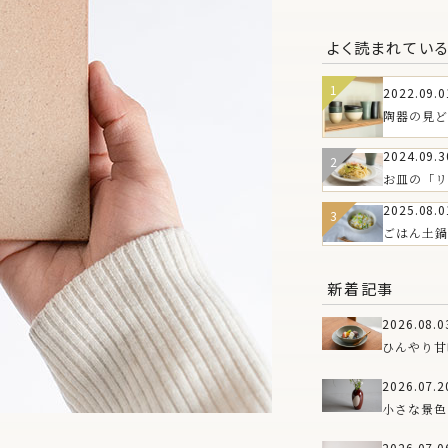
よく読まれてい
2022.09.0
陶器の見ど
は？
2024.09.3
お皿の「リ
皿の魅力とT
2025.08.0
WAREお
ごはん土鍋
もろこしと
新着記事
2026.08.0
ひんやり甘
のうつわ
2026.07.2
小さな景色
新しい花器
2026.07.0