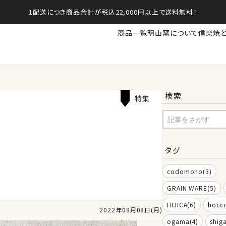
1配送につき商品合計が税込22,000円以上で送料無料！
商品一覧
明山窯について
信楽焼
検索
特集
タグ
codomono(3)
GRAIN WARE(5)
HIJICA(6)
hocco
2022年08月08日(月)
ogama(4)
shig