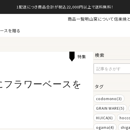
1配送につき商品合計が税込22,000円以上で送料無料！
商品一覧
明山窯について
信楽焼
ベースを贈る
検索
特集
にフラワーベースを
タグ
codomono(3)
GRAIN WARE(5)
HIJICA(6)
hocco
ogama(4)
shig