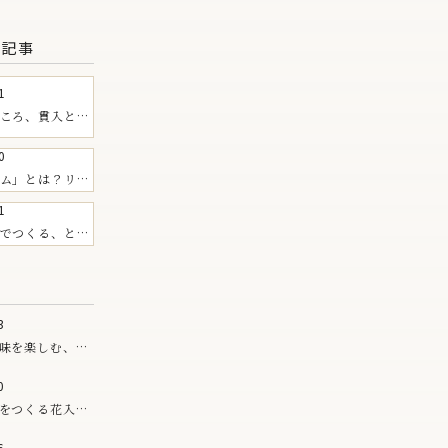
る記事
1
ころ、貫入と
0
ム」とは？リム
EIBAN
1
すすめの器
でつくる、とう
枝豆のご飯
3
味を楽しむ、夏
0
をつくる花入。
シリーズ
6