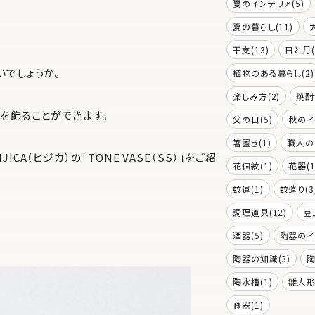
夏のインテリア(5)
夏の暮らし(11)
干支(13)
日と月(
でしょうか。
植物のある暮らし(2)
楽しみ方(2)
焼酎
を飾ることができます。
父の日(5)
秋のイ
箸置き(1)
職人の
A（ヒジカ）の「TONE VASE（SS）」をご紹
花個紋(1)
花器(1
蚊遣(1)
蚊遣り(3
調理道具(12)
豆
酒器(5)
陶器のイ
陶器の知識(3)
陶
陶水槽(1)
雛人形(
食器(1)