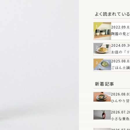
よく読まれてい
2022.09.0
陶器の見ど
は？
2024.09.3
お皿の「リ
皿の魅力とT
2025.08.0
WAREお
ごはん土鍋
もろこしと
新着記事
2026.08.0
ひんやり甘
のうつわ
2026.07.2
小さな景色
新しい花器
2026.07.0