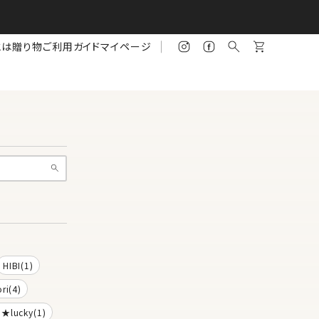
とは
贈り物
ご利用ガイド
マイページ
HIBI(1)
ri(4)
a★lucky(1)