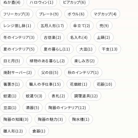
ぬか壺(4)
ハロウィン(1)
ビアカップ(6)
フリーカップ(3)
プレート(9)
ボウル(6)
マグカップ(4)
レンジ蒸し鉢(1)
五月人形(17)
傘立て(2)
兜(9)
冬のインテリア(3)
古信楽(2)
名入れ(4)
土鍋(2)
夏のインテリア(5)
夏の暮らし(11)
大皿(1)
干支(13)
日と月(5)
植物のある暮らし(2)
楽しみ方(2)
焼酎サーバー(2)
父の日(5)
秋のインテリア(1)
箸置き(1)
職人の手仕事(15)
花個紋(1)
花器(10)
蚊遣(1)
蚊遣り(3)
表札(2)
調理道具(12)
豆皿(1)
酒器(5)
陶器のインテリア(12)
陶器の知識(3)
陶器の魅力(3)
陶水槽(1)
雛人形(12)
食器(1)