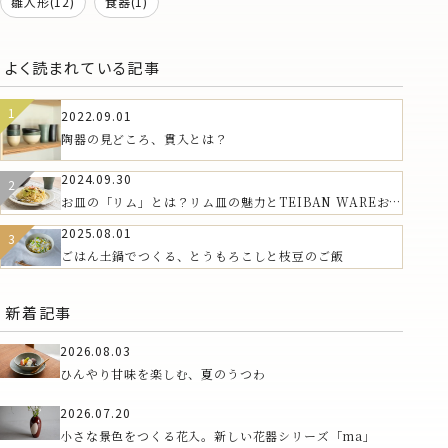
雛人形(12)
食器(1)
よく読まれている記事
2022.09.01
陶器の見どころ、貫入とは？
2024.09.30
お皿の「リム」とは？リム皿の魅力とTEIBAN WAREおす
すめの器
2025.08.01
ごはん土鍋でつくる、とうもろこしと枝豆のご飯
新着記事
2026.08.03
ひんやり甘味を楽しむ、夏のうつわ
2026.07.20
小さな景色をつくる花入。新しい花器シリーズ「ma」