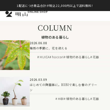
1配送につき商品合計が税込22,000円以上で送料無料！
ONLINE SHOP
COLUMN
植物のある暮らし
2026.06.08
梅雨の季節に、花を迎える
HIJICA
hoccori
植物のある暮らし
花器
2026.03.09
はじめての陶器鉢に。HIBIで楽しむ春のグリー
ン
HIBI
植物のある暮らし
花器