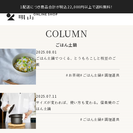
1配送につき商品合計が税込22,000円以上で送料無料！
ONLINE SHOP
COLUMN
ごはん土鍋
2025.08.01
ごはん土鍋でつくる、とうもろこしと枝豆のご
飯
お茶碗
ごはん土鍋
調理道具
2025.07.11
サイズが変われば、使い方も変わる。信楽焼のご
はん土鍋
ごはん土鍋
調理道具