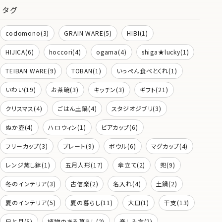
タグ
codomono(3)
GRAIN WARE(5)
HIBI(1)
HIJICA(6)
hoccori(4)
ogama(4)
shiga★lucky(1)
TEIBAN WARE(9)
TOBAN(1)
いっぺん食べとくれ(1)
いわい(19)
お茶碗(3)
キッチン(3)
ギフト(21)
クリスマス(4)
ごはん土鍋(4)
スタジオジブリ(3)
ぬか壺(4)
ハロウィン(1)
ビアカップ(6)
フリーカップ(3)
プレート(9)
ボウル(6)
マグカップ(4)
レンジ蒸し鉢(1)
五月人形(17)
傘立て(2)
兜(9)
冬のインテリア(3)
古信楽(2)
名入れ(4)
土鍋(2)
夏のインテリア(5)
夏の暮らし(11)
大皿(1)
干支(13)
日と月(5)
植物のある暮らし(2)
楽しみ方(2)