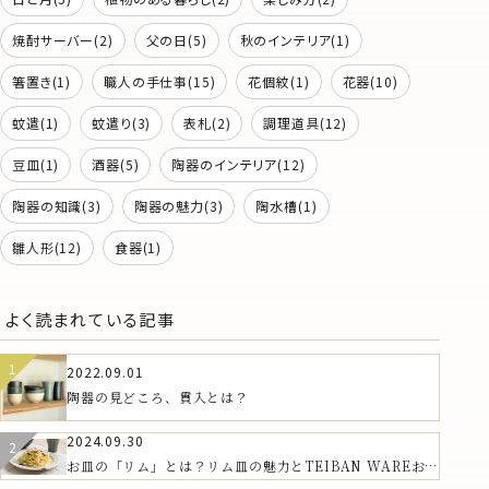
焼酎サーバー(2)
父の日(5)
秋のインテリア(1)
箸置き(1)
職人の手仕事(15)
花個紋(1)
花器(10)
蚊遣(1)
蚊遣り(3)
表札(2)
調理道具(12)
豆皿(1)
酒器(5)
陶器のインテリア(12)
陶器の知識(3)
陶器の魅力(3)
陶水槽(1)
雛人形(12)
食器(1)
よく読まれている記事
2022.09.01
陶器の見どころ、貫入とは？
2024.09.30
お皿の「リム」とは？リム皿の魅力とTEIBAN WAREおす