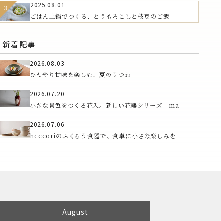
すめの器
2025.08.01
ごはん土鍋でつくる、とうもろこしと枝豆のご飯
新着記事
2026.08.03
ひんやり甘味を楽しむ、夏のうつわ
2026.07.20
小さな景色をつくる花入。新しい花器シリーズ「ma」
2026.07.06
hoccoriのふくろう食器で、食卓に小さな楽しみを
August