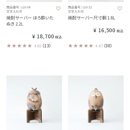
商品番号：s10-04
商品番号：s10-32
文字入れ可
文字入れ可
焼酎サーバー ほろ酔いた
焼酎サーバー尺寸胴 1.8L
ぬき 2.2L
¥
16,500
税込
¥
18,700
税込
（13）
（30）
4.85
4.87