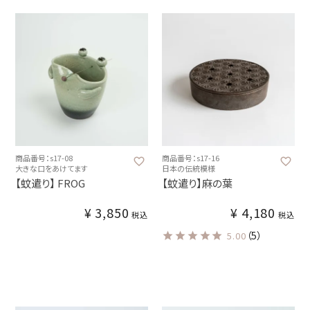
商品番号：s17-08
商品番号：s17-16
大きな口をあけてます
日本の伝統模様
【蚊遣り】 FROG
【蚊遣り】麻の葉
¥
3,850
¥
4,180
税込
税込
（5）
5.00