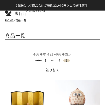
1配送につき商品合計が税込22,000円以上で送料無料！
ONLINE SHOP
HOME
商品一覧
商品一覧
466
件中
421
-
466
件表示
1
…
6
7
並び替え