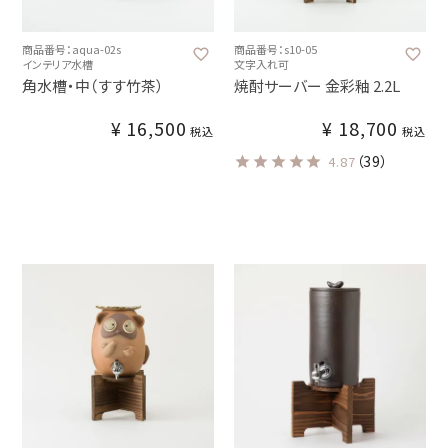
商品番号：aqua-02s
商品番号：s10-05
インテリア水槽
文字入れ可
角水槽・中（すす竹茶）
焼酎サーバー 金彩釉 2.2L
¥
16,500
¥
18,700
税込
税込
（39）
4.87