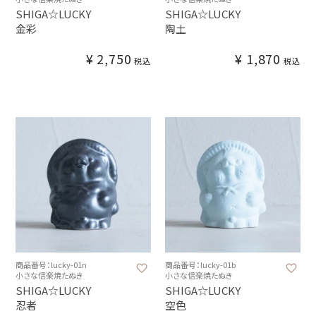
SHIGA☆LUCKY
SHIGA☆LUCKY
金彩
陶土
¥
2,750
¥
1,870
税込
税込
商品番号：lucky-01n
商品番号：lucky-01b
小さな信楽焼たぬき
小さな信楽焼たぬき
SHIGA☆LUCKY
SHIGA☆LUCKY
忍者
空色