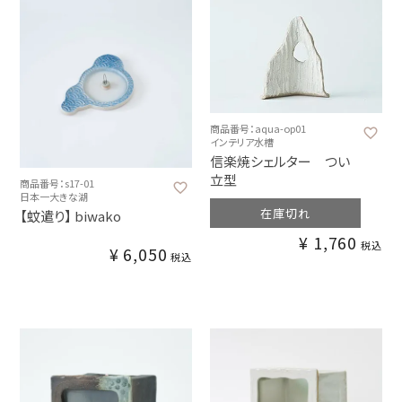
商品番号：aqua-op01
インテリア水槽
信楽焼シェルター つい
立型
商品番号：s17-01
日本一大きな湖
在庫切れ
【蚊遣り】 biwako
¥
1,760
税込
¥
6,050
税込