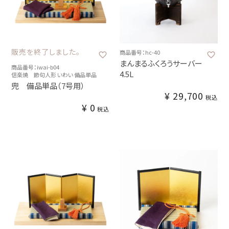
販売を終了しました。
商品番号：hc-40
まんまるふくろうサーバー
商品番号：iwai-b04
4.5L
信楽焼 節句人形 いわい 備品単品
兜 備品単品（7号用）
¥
29,700
税込
¥
0
税込