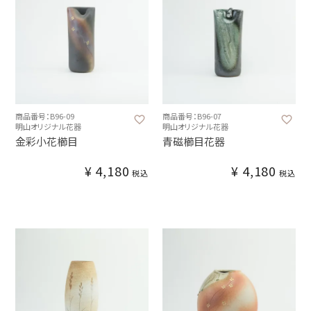
商品番号：B96-09
商品番号：B96-07
明山オリジナル花器
明山オリジナル花器
金彩小花櫛目
青磁櫛目花器
¥
4,180
¥
4,180
税込
税込