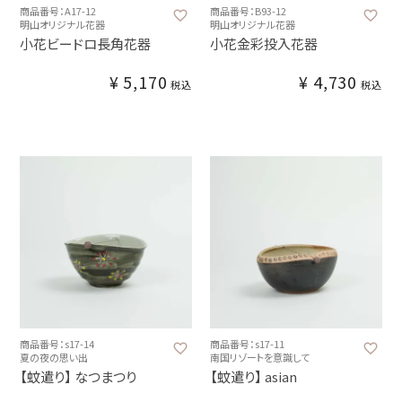
商品番号：A17-12
商品番号：B93-12
明山オリジナル花器
明山オリジナル花器
小花ビードロ長角花器
小花金彩投入花器
¥
5,170
¥
4,730
税込
税込
商品番号：s17-14
商品番号：s17-11
夏の夜の思い出
南国リゾートを意識して
【蚊遣り】 なつまつり
【蚊遣り】 asian