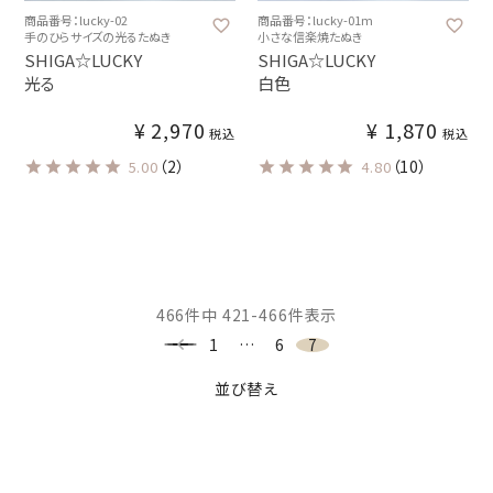
商品番号：lucky-02
商品番号：lucky-01m
手のひらサイズの光るたぬき
小さな信楽焼たぬき
SHIGA☆LUCKY
SHIGA☆LUCKY
光る
白色
¥
2,970
¥
1,870
税込
税込
（2）
（10）
5.00
4.80
466
件中
421
-
466
件表示
1
…
6
7
並び替え