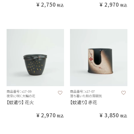
¥
2,750
¥
2,970
税込
税込
商品番号：s17-09
商品番号：s17-07
夜空に咲く大輪の花
落ち着いた和の雰囲気
【蚊遣り】 花火
【蚊遣り】 赤花
¥
2,970
¥
3,850
税込
税込