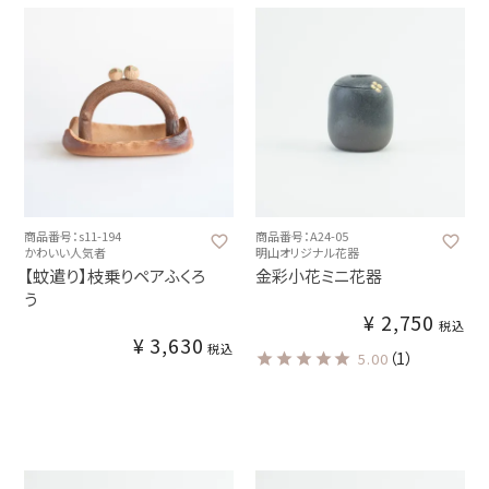
商品番号：s11-194
商品番号：A24-05
かわいい人気者
明山オリジナル花器
【蚊遣り】枝乗りペアふくろ
金彩小花ミニ花器
う
¥
2,750
税込
¥
3,630
税込
（1）
5.00