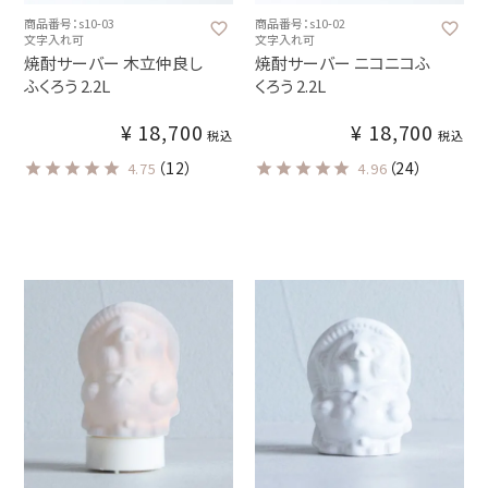
商品番号：s10-03
商品番号：s10-02
文字入れ可
文字入れ可
焼酎サーバー 木立仲良し
焼酎サーバー ニコニコふ
ふくろう 2.2L
くろう 2.2L
¥
18,700
¥
18,700
税込
税込
（12）
（24）
4.75
4.96