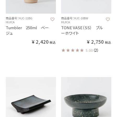
商品番号：HJC-11BG
商品番号：HJC-10BW
HIJICA
HIJICA
Tumbler 250ml ベー
TONE VASE（SS） ブル
ジュ
ーホワイト
¥
2,420
¥
2,750
税込
税込
（2）
5.00