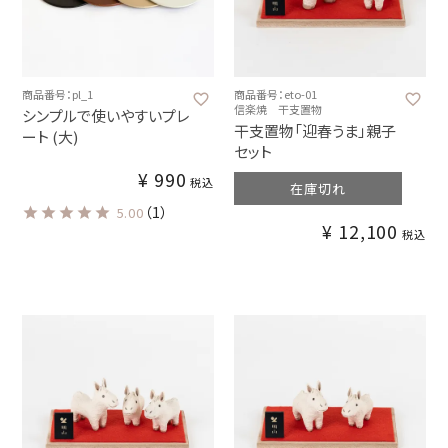
商品番号：pl_1
商品番号：eto-01
信楽焼 干支置物
シンプルで使いやすいプレ
干支置物「迎春うま」親子
ート (大)
セット
¥
990
税込
在庫切れ
（1）
5.00
¥
12,100
税込