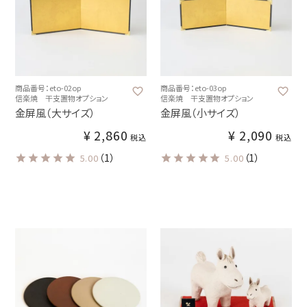
商品番号：eto-02op
商品番号：eto-03op
信楽焼 干支置物オプション
信楽焼 干支置物オプション
金屏風（大サイズ）
金屏風（小サイズ）
¥
2,860
¥
2,090
税込
税込
（1）
（1）
5.00
5.00