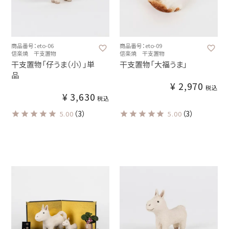
商品番号：eto-06
商品番号：eto-09
信楽焼 干支置物
信楽焼 干支置物
干支置物「仔うま（小）」単
干支置物「大福うま」
品
¥
2,970
税込
¥
3,630
税込
（3）
（3）
5.00
5.00