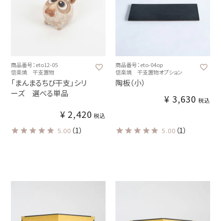
商品番号：eto12-05
商品番号：eto-04op
信楽焼 干支置物
信楽焼 干支置物オプション
「まんまるちび干支」シリ
陶板（小）
ーズ 選べる単品
¥
3,630
税込
¥
2,420
税込
（1）
（1）
5.00
5.00