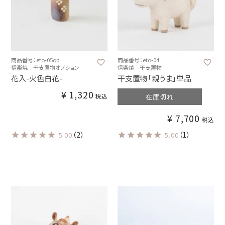
商品番号：eto-05op
商品番号：eto-04
信楽焼 干支置物オプション
信楽焼 干支置物
花入-火色白花-
干支置物「親うま」単品
¥
1,320
税込
在庫切れ
¥
7,700
税込
（2）
（1）
5.00
5.00