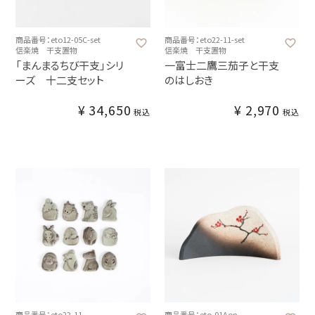
商品番号：eto12-05C-set
商品番号：eto22-11-set
信楽焼 干支置物
信楽焼 干支置物
「まんまるちび干支」シリ
一富士二鷹三茄子と干支
ーズ 十二支セット
のはしおき
¥
34,650
¥
2,970
税込
税込
商品番号：eto22-11
商品番号：eto-01Aop