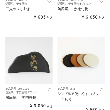
信楽焼 干支置物
信楽焼 干支置物オプション
干支のはしおき
陶屏風 -赤絵付梅-
¥
605
¥
6,050
税込
税込
商品番号：eto-01op
商品番号：pl_2
信楽焼 干支置物オプション
シンプルで使いやすいプレ
陶屏風 -笑門来福-
ート (小)
¥
6,050
税込
¥
660
税込