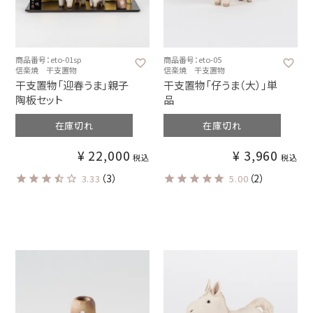
商品番号：eto-01sp
商品番号：eto-05
信楽焼 干支置物
信楽焼 干支置物
干支置物「迎春うま」親子
干支置物「仔うま（大）」単
陶板セット
品
在庫切れ
在庫切れ
¥
22,000
¥
3,960
税込
税込
（3）
（2）
3.33
5.00