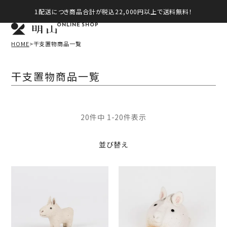
1配送につき商品合計が税込22,000円以上で送料無料！
ONLINE SHOP
HOME
干支置物商品一覧
干支置物商品一覧
20
件中
1
-
20
件表示
並び替え