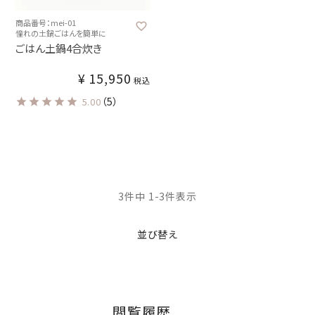
商品番号：mei-01
憧れの土鍋ごはんを簡単に
ごはん土鍋4合炊き
¥
15,950
税込
（5）
5.00
3
件中
1
-
3
件表示
並び替え
閲覧履歴