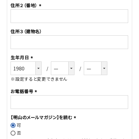
住所２（番地）
(必
須)
住所３（建物名）
生年月日
(必
須)
※設定すると変更できません
お電話番号
(必
須)
【明山のメールマガジン】を読む
可
(必
否
須)