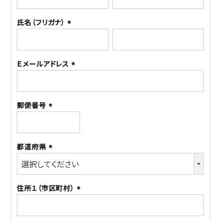
須)
氏名（フリガナ）
(必
須)
Ｅメールアドレス
(必
須)
郵便番号
(必
須)
都道府県
(必
須)
住所１（市区町村）
(必
須)