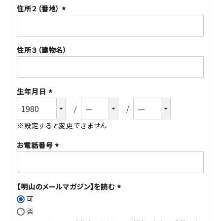
住所２（番地）
(必
須)
住所３（建物名）
生年月日
(必
須)
※設定すると変更できません
お電話番号
(必
須)
【明山のメールマガジン】を読む
可
(必
否
須)