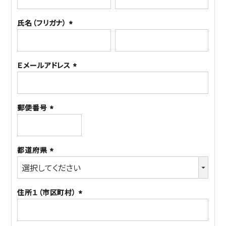
須)
氏名（フリガナ）
(必
須)
Ｅメールアドレス
(必
須)
郵便番号
(必
須)
都道府県
(必
須)
住所１（市区町村）
(必
須)