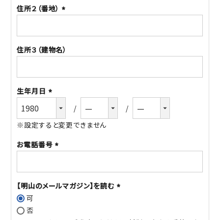
住所２（番地）
(必
須)
住所３（建物名）
生年月日
(必
須)
※設定すると変更できません
お電話番号
(必
須)
【明山のメールマガジン】を読む
可
(必
否
須)