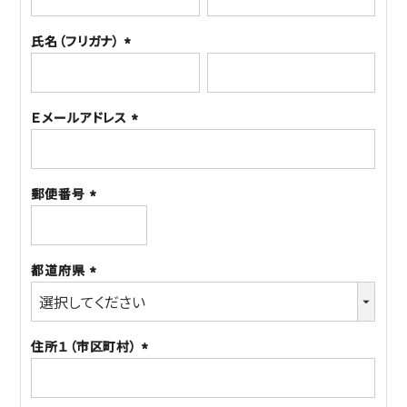
須)
氏名（フリガナ）
(必
須)
Ｅメールアドレス
(必
須)
郵便番号
(必
須)
都道府県
(必
須)
住所１（市区町村）
(必
須)