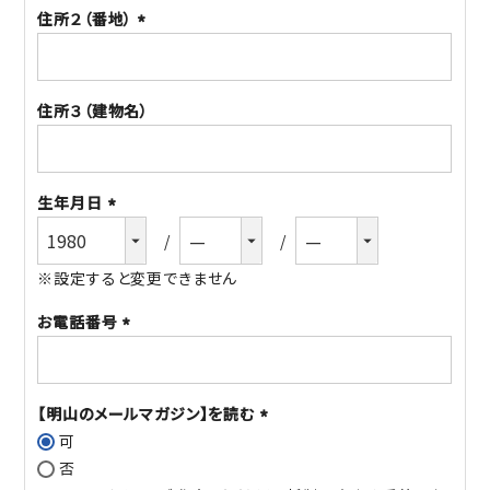
住所２（番地）
(必
須)
住所３（建物名）
生年月日
(必
須)
※設定すると変更できません
お電話番号
(必
須)
【明山のメールマガジン】を読む
可
(必
否
須)