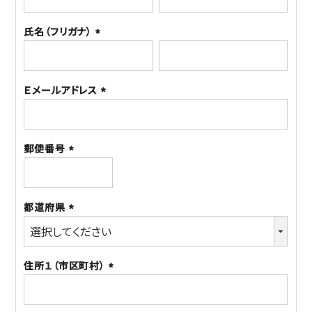
須)
氏名（フリガナ）
(必
須)
Ｅメールアドレス
(必
須)
郵便番号
(必
須)
都道府県
(必
須)
住所１（市区町村）
(必
須)