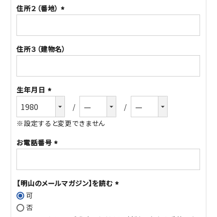
住所２（番地）
(必
須)
住所３（建物名）
生年月日
(必
須)
※設定すると変更できません
お電話番号
(必
須)
【明山のメールマガジン】を読む
可
(必
否
須)