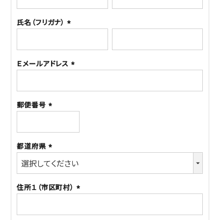
須)
氏名（フリガナ）
(必
須)
Ｅメールアドレス
(必
須)
郵便番号
(必
須)
都道府県
(必
須)
住所１（市区町村）
(必
須)