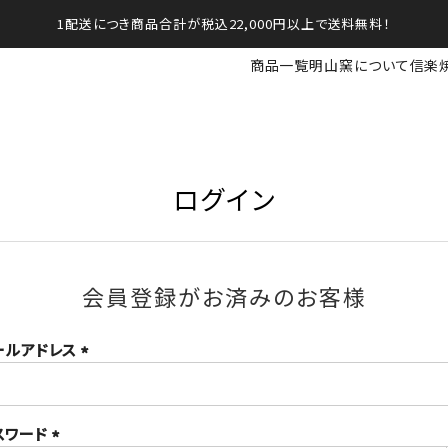
1配送につき商品合計が税込22,000円以上で送料無料！
商品一覧
明山窯について
信楽
ログイン
会員登録がお済みのお客様
ールアドレス
(必
須)
スワード