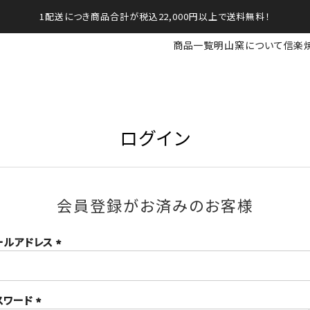
1配送につき商品合計が税込22,000円以上で送料無料！
商品一覧
明山窯について
信楽
ログイン
会員登録がお済みのお客様
ールアドレス
(必
須)
スワード