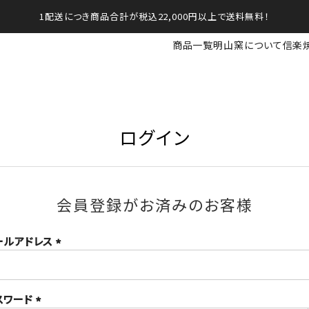
1配送につき商品合計が税込22,000円以上で送料無料！
商品一覧
明山窯について
信楽
ログイン
会員登録がお済みのお客様
ールアドレス
(必
須)
スワード