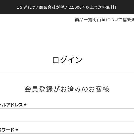
1配送につき商品合計が税込22,000円以上で送料無料！
商品一覧
明山窯について
信楽
ログイン
会員登録がお済みのお客様
ールアドレス
(必
須)
スワード