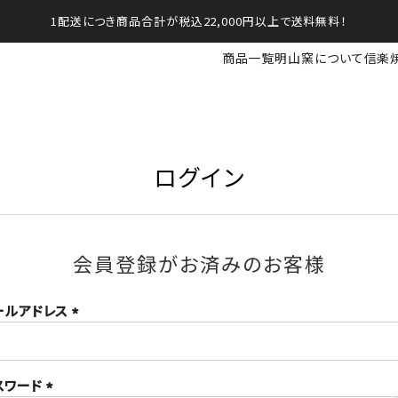
1配送につき商品合計が税込22,000円以上で送料無料！
商品一覧
明山窯について
信楽
ログイン
会員登録がお済みのお客様
ールアドレス
(必
須)
スワード