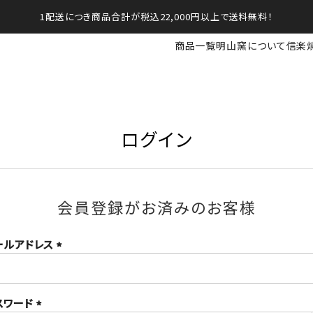
1配送につき商品合計が税込22,000円以上で送料無料！
商品一覧
明山窯について
信楽
ログイン
会員登録がお済みのお客様
ールアドレス
(必
須)
スワード