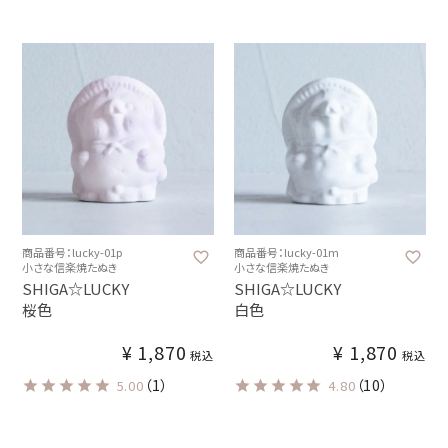
商品番号：lucky-01p
商品番号：lucky-01m
小さな信楽焼たぬき
小さな信楽焼たぬき
SHIGA☆LUCKY
SHIGA☆LUCKY
桜色
白色
¥
1,870
¥
1,870
税込
税込
（1）
（10）
5.00
4.80