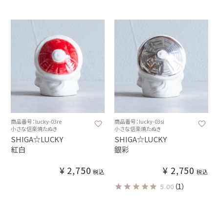
商品番号：lucky-03re
商品番号：lucky-03si
小さな信楽焼たぬき
小さな信楽焼たぬき
SHIGA☆LUCKY
SHIGA☆LUCKY
紅白
銀彩
¥
2,750
¥
2,750
税込
税込
（1）
5.00