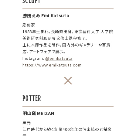
SCLUPT
勝田えみ
Emi Katsuta
彫刻家
1983年生まれ。長崎県出身。東京藝術大学 大学院
美術研究科彫刻専攻修士課程修了。
主に木彫作品を制作。国内外のギャラリーや百貨
店、アートフェアで展示。
Instagram:
@emikatsuta
https://www.emikatsuta.com
×
POTTER
明山窯
MEIZAN
窯元
江戸時代から続く創業400余年の信楽焼の老舗窯
元。