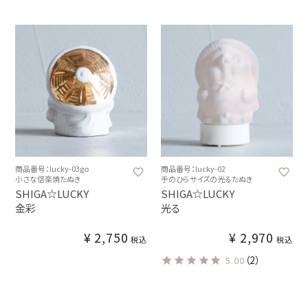
商品番号：lucky-03go
商品番号：lucky-02
小さな信楽焼たぬき
手のひらサイズの光るたぬき
SHIGA☆LUCKY
SHIGA☆LUCKY
金彩
光る
¥
2,750
¥
2,970
税込
税込
（2）
5.00