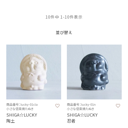
10
件中
1
-
10
件表示
並び替え
商品番号：lucky-01cla
商品番号：lucky-01n
小さな信楽焼たぬき
小さな信楽焼たぬき
SHIGA☆LUCKY
SHIGA☆LUCKY
陶土
忍者