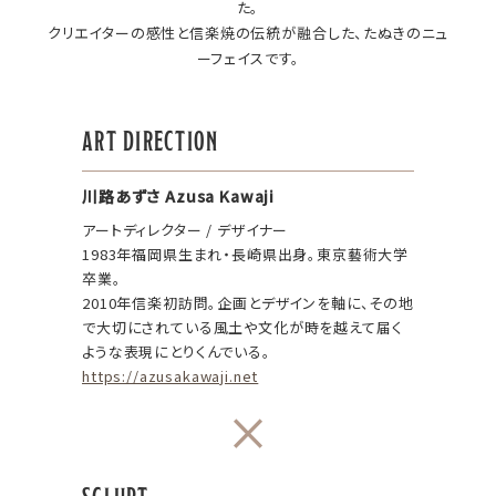
た。
クリエイターの感性と信楽焼の伝統が融合した、たぬきのニュ
ーフェイスです。
ART DIRECTION
川路あずさ
Azusa Kawaji
アートディレクター / デザイナー
1983年福岡県生まれ・長崎県出身。東京藝術大学
卒業。
2010年信楽初訪問。企画とデザインを軸に、その地
で大切にされている風土や文化が時を越えて届く
ような表現にとりくんでいる。
https://azusakawaji.net
×