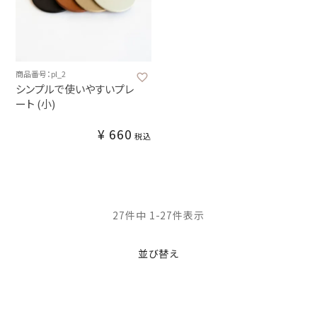
商品番号：pl_2
シンプルで使いやすいプレ
ート (小)
¥
660
税込
27
件中
1
-
27
件表示
並び替え