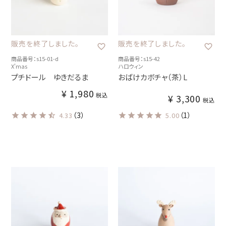
販売を終了しました。
販売を終了しました。
商品番号：s15-01-d
商品番号：s15-42
X'mas
ハロウィン
プチドール ゆきだるま
おばけカボチャ（茶）L
¥
1,980
税込
¥
3,300
税込
（3）
（1）
4.33
5.00