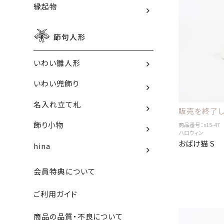
縁起物
節句人形
いわい雛人形
いわい兜飾り
名入れ立て札
販売を終了し
飾り小物
商品番号：s15-47
ハロウィン
おばけ猫 S
hina
会員特典について
ご利用ガイド
商品の品質・不良について