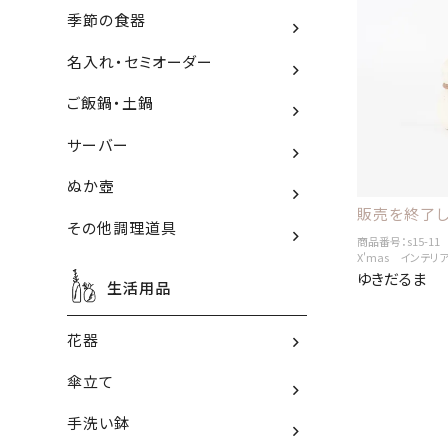
季節の食器
名入れ・セミオーダー
ご飯鍋・土鍋
サーバー
ぬか壺
販売を終了し
その他調理道具
商品番号：s15-11
X'mas インテリ
ゆきだるま
生活用品
花器
傘立て
手洗い鉢