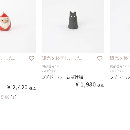
ました。
販売を終了しました。
販売を終
商品番号：s15-51
商品番号：s15-
ハロウィン
ハロウィン
プチドール おばけ猫
プチドー
¥
1,980
¥
2,420
税込
税込
5.00
（1）