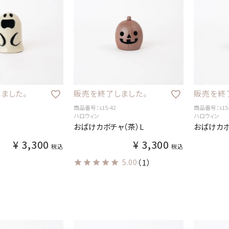
ました。
販売を終了しました。
販売を終
商品番号：s15-42
商品番号：s15-
ハロウィン
ハロウィン
おばけカボチャ（茶）L
おばけカボ
¥
3,300
¥
3,300
税込
税込
5.00
（1）