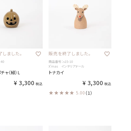
了しました。
販売を終了しました。
40
商品番号：s15-10
X'mas インテリアドール
チャ（緑）L
トナカイ
¥
3,300
¥
3,300
税込
税込
5.00
（1）