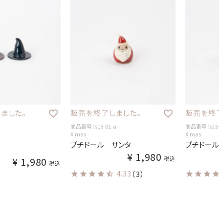
ました。
販売を終了しました。
販売を終
商品番号：s15-01-a
商品番号：s15-
X'mas
X'mas
プチドール サンタ
プチドール
¥
1,980
¥
1,980
税込
税込
4.33
（3）