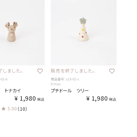
了しました。
販売を終了しました。
01-b
商品番号：s15-01-c
X'mas
 トナカイ
プチドール ツリー
¥
1,980
¥
1,980
税込
税込
5.00
（10）