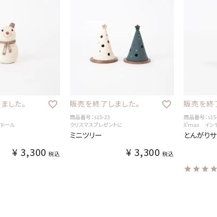
ました。
販売を終了しました。
販売を終
商品番号：s15-23
商品番号：s15-
アドール
クリスマスプレゼントに
X'mas イ
ミニツリー
とんがりサ
¥
3,300
¥
3,300
税込
税込