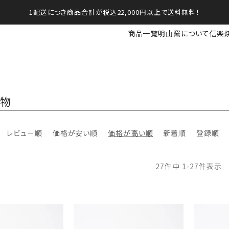
1配送につき商品合計が税込22,000円以上で送料無料！
商品一覧
明山窯について
信楽
置物
レビュー順
価格が安い順
価格が高い順
新着順
登録順
27
件中
1
-
27
件表示