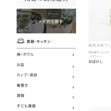
食器・キッチン
販売を終了し
商品番号：s15-44
椀・ボウル
ハロウィン
おばけ L
お皿
カップ・湯呑
箸置き
酒器
子ども食器