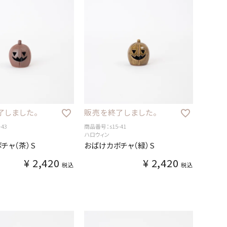
了しました。
販売を終了しました。
43
商品番号：s15-41
ハロウィン
チャ（茶）S
おばけカボチャ（緑）S
¥
2,420
¥
2,420
税込
税込