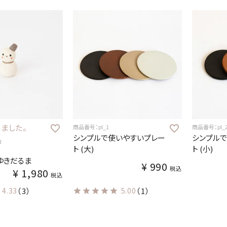
ました。
商品番号：pl_1
商品番号：pl_
シンプルで使いやすいプレー
シンプル
d
ト (大)
ト (小)
ゆきだるま
¥
990
税込
¥
1,980
税込
4.33
（3）
5.00
（1）