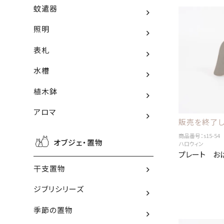
蚊遣器
照明
表札
水槽
植木鉢
アロマ
販売を終了し
商品番号：s15-54
オブジェ・置物
ハロウィン
プレート お
干支置物
ジブリシリーズ
季節の置物