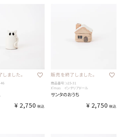
了しました。
販売を終了しました。
46
商品番号：s15-31
X'mas インテリアドール
L
サンタのおうち
¥
2,750
¥
2,750
税込
税込