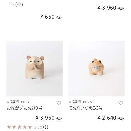
ート (小)
¥
3,960
税込
¥
660
税込
商品番号：hc-17
商品番号：hc-28
おねがいたぬき3号
てぬぐいかえる3号
¥
3,960
¥
2,640
税込
税込
（1）
5.00