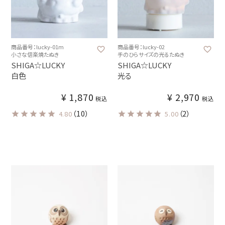
商品番号：lucky-01m
商品番号：lucky-02
小さな信楽焼たぬき
手のひらサイズの光るたぬき
SHIGA☆LUCKY
SHIGA☆LUCKY
白色
光る
¥
1,870
¥
2,970
税込
税込
（10）
（2）
4.80
5.00