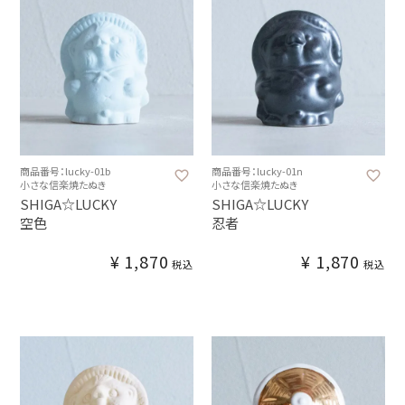
商品番号：lucky-01b
商品番号：lucky-01n
小さな信楽焼たぬき
小さな信楽焼たぬき
SHIGA☆LUCKY
SHIGA☆LUCKY
空色
忍者
¥
1,870
¥
1,870
税込
税込