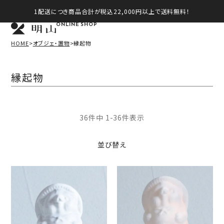
1配送につき商品合計が税込22,000円以上で送料無料！
ONLINE SHOP
HOME
オブジェ・置物
縁起物
縁起物
36
件中
1
-
36
件表示
並び替え