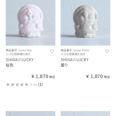
商品番号：lucky-01p
商品番号：lucky-01clo
小さな信楽焼たぬき
小さな信楽焼たぬき
SHIGA☆LUCKY
SHIGA☆LUCKY
桜色
曇り
¥
1,870
¥
1,870
税込
税込
（1）
5.00