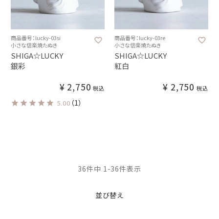
商品番号：lucky-03si
商品番号：lucky-03re
小さな信楽焼たぬき
小さな信楽焼たぬき
SHIGA☆LUCKY
SHIGA☆LUCKY
銀彩
紅白
¥
2,750
¥
2,750
税込
税込
（1）
5.00
36
件中
1
-
36
件表示
並び替え