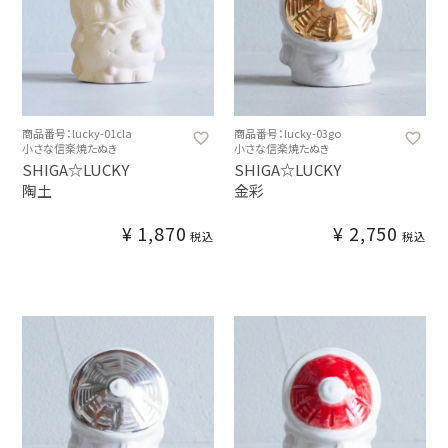
商品番号：lucky-01cla
商品番号：lucky-03go
小さな信楽焼たぬき
小さな信楽焼たぬき
SHIGA☆LUCKY
SHIGA☆LUCKY
陶土
金彩
¥
1,870
¥
2,750
税込
税込