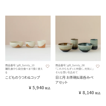
商品番号：gift_family_10
商品番号：gift_family_08
離乳食から自分食べまで長く使え
「これからもずっと仲良く、元気に」
る
そんな想いを込めて
こどものうつわ&コップ
日と月 お茶碗&湯呑みペ
アセット
¥
5,940
税込
¥
8,140
税込