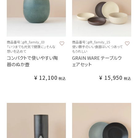
商品番号：gift_family_03
商品番号：gift_family_15
「いつまでも元気で健康に」そんな
使い勝手のいい食器はいくつあって
想いを込めて
もうれしい
コンパクトで使いやすい陶
GRAIN WARE テーブルウ
器のぬか壺
ェアセット
¥
12,100
¥
15,950
税込
税込