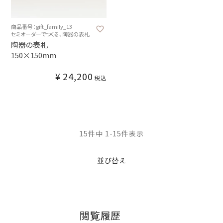
商品番号：gift_family_13
セミオーダーでつくる、陶器の表札
陶器の表札
150×150mm
¥
24,200
税込
15
件中
1
-
15
件表示
並び替え
閲覧履歴