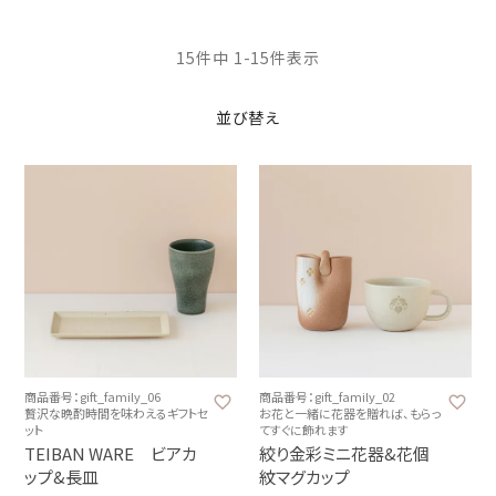
15
件中
1
-
15
件表示
並び替え
商品番号：gift_family_06
商品番号：gift_family_02
贅沢な晩酌時間を味わえるギフトセ
お花と一緒に花器を贈れば、もらっ
ット
てすぐに飾れます
TEIBAN WARE ビアカ
絞り金彩ミニ花器&花個
ップ&長皿
紋マグカップ