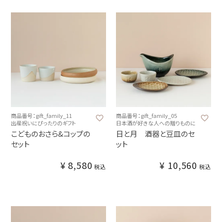
商品番号：gift_family_11
商品番号：gift_family_05
出産祝いにぴったりのギフト
日本酒が好きな人への贈りものに
こどものおさら&コップの
日と月 酒器と豆皿のセ
セット
ット
¥
8,580
¥
10,560
税込
税込