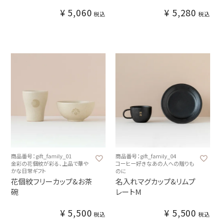
¥
5,060
¥
5,280
税込
税込
商品番号：gift_family_01
商品番号：gift_family_04
金彩の花個紋が彩る、上品で華や
コーヒー好きなあの人への贈りも
かな日常ギフト
のに
花個紋フリーカップ&お茶
名入れマグカップ&リムプ
碗
レートM
¥
5,500
¥
5,500
税込
税込