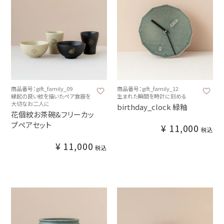
商品番号：gift_family_09
商品番号：gift_family_12
縁起の良い紋を描いたペア食器を
生まれた瞬間を時計に刻める
大切なお二人に
birthday_clock 緑釉
花個紋お茶碗&フリーカッ
プペアセット
¥
11,000
税込
¥
11,000
税込