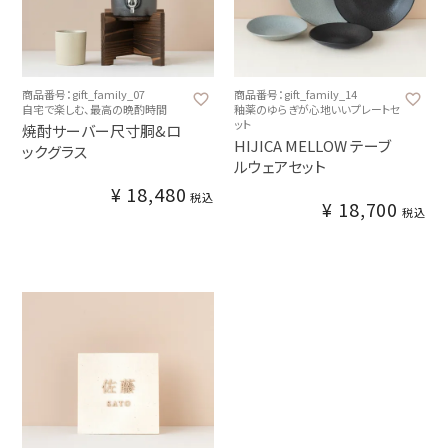
商品番号：gift_family_07
商品番号：gift_family_14
自宅で楽しむ、最高の晩酌時間
釉薬のゆらぎが心地いいプレートセ
ット
焼酎サーバー尺寸胴&ロ
HIJICA MELLOW テーブ
ックグラス
ルウェアセット
¥
18,480
税込
¥
18,700
税込