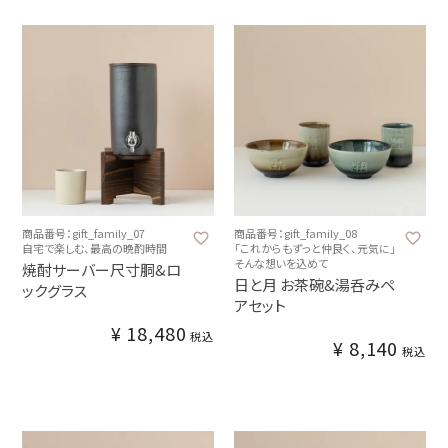
商品番号：gift_family_07
商品番号：gift_family_08
自宅で楽しむ、最高の晩酌時間
「これからもずっと仲良く、元気に」
そんな想いを込めて
焼酎サーバー尺寸胴&ロ
日と月 お茶碗&湯呑みペ
ックグラス
アセット
¥
18,480
税込
¥
8,140
税込