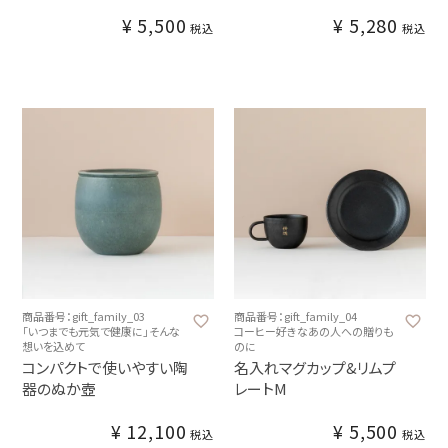
¥
5,500
¥
5,280
税込
税込
商品番号：gift_family_03
商品番号：gift_family_04
「いつまでも元気で健康に」そんな
コーヒー好きなあの人への贈りも
想いを込めて
のに
コンパクトで使いやすい陶
名入れマグカップ&リムプ
器のぬか壺
レートM
¥
12,100
¥
5,500
税込
税込