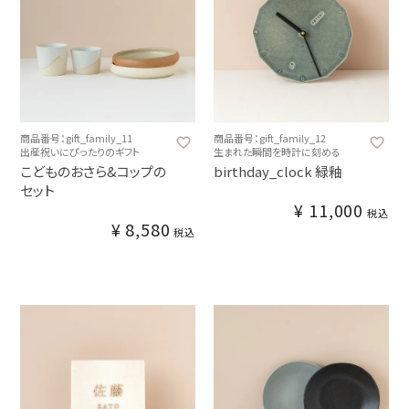
商品番号：gift_family_11
商品番号：gift_family_12
出産祝いにぴったりのギフト
生まれた瞬間を時計に刻める
こどものおさら&コップの
birthday_clock 緑釉
セット
¥
11,000
税込
¥
8,580
税込