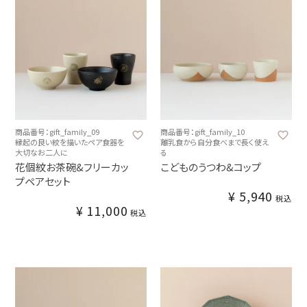
商品番号：gift_family_09
商品番号：gift_family_10
縁起の良い紋を描いたペア食器を
離乳食から自分食べまで長く使え
大切なお二人に
る
花個紋お茶碗&フリーカッ
こどものうつわ&コップ
プペアセット
¥
5,940
税込
¥
11,000
税込