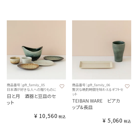
商品番号：gift_family_05
商品番号：gift_family_06
日本酒が好きな人への贈りものに
贅沢な晩酌時間を味わえるギフトセ
ット
日と月 酒器と豆皿のセ
TEIBAN WARE ビアカ
ット
ップ&長皿
¥
10,560
税込
¥
5,060
税込