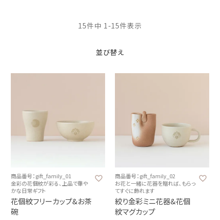
15
件中
1
-
15
件表示
並び替え
商品番号：gift_family_01
商品番号：gift_family_02
金彩の花個紋が彩る、上品で華や
お花と一緒に花器を贈れば、もらっ
かな日常ギフト
てすぐに飾れます
花個紋フリーカップ&お茶
絞り金彩ミニ花器&花個
碗
紋マグカップ