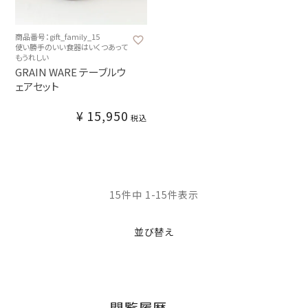
商品番号：gift_family_15
使い勝手のいい食器はいくつあって
もうれしい
GRAIN WARE テーブルウ
ェアセット
¥
15,950
税込
15
件中
1
-
15
件表示
並び替え
閲覧履歴